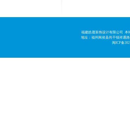
福建皓晟装饰设计有限公司 本站
地址：福州闽侯县尚干镇祥通路42号 邮
闽ICP备202