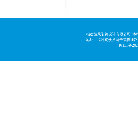
福建皓晟装饰设计有限公司 本站
地址：福州闽侯县尚干镇祥通路42号 邮
闽ICP备202